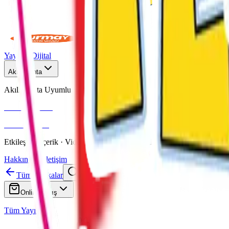
Yayınlar
Dijital
Akıllı Tahta
Akıllı Tahta Uyumlu
Fenomen Okul
More & More
Etkileşimli içerik · Video destekli anlatım · MEB uyumlu
Hakkımızda
İletişim
Tüm Markalar
Ara
Online Satış
Tüm Yayınlar