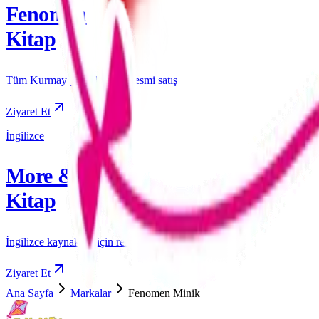
Fenomen
Kitap
Tüm Kurmay yayınları için resmi satış
Ziyaret Et
İngilizce
More & More
Kitap
İngilizce kaynakları için resmi satış
Ziyaret Et
Ana Sayfa
Markalar
Fenomen Minik