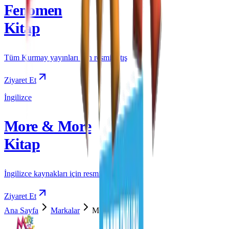
Fenomen
Kitap
Tüm Kurmay yayınları için resmi satış
Ziyaret Et
İngilizce
More & More
Kitap
İngilizce kaynakları için resmi satış
Ziyaret Et
Ana Sayfa
Markalar
More & More