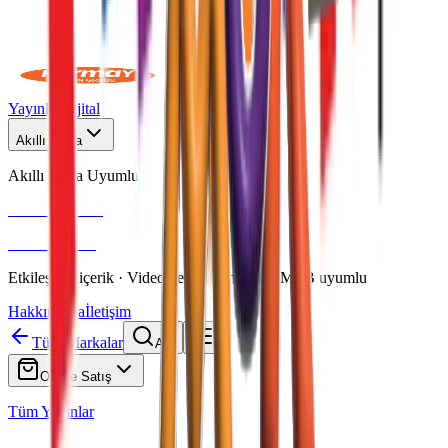
Yayınlar
Dijital
Akıllı Tahta
Akıllı Tahta Uyumlu
Fenomen Okul
More & More
Etkileşimli içerik · Video destekli anlatım · MEB uyumlu
Hakkımızda
İletişim
Tüm Markalar
Ara
Online Satış
Tüm Yayınlar