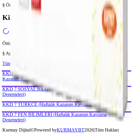
§ Örnek Sayfalar
Kitabı yakından inceleyin
Önizleme hazırlanıyor...
§ Aynı Kategoriden
Tümünü gör →
Kurmay Dijital
©
Powered by
KURMAYBT
2026
|
Tüm Hakları