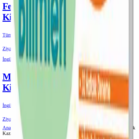
Fenomen
Kitap
Tüm Kurmay yayınları için resmi satış
Ziyaret Et
İngilizce
More & More
Kitap
İngilizce kaynakları için resmi satış
Ziyaret Et
Ana Sayfa
KKD
7. Sınıf
KKD 7 MATEMATİK (Haftalık
Kazanım Kavrama Denemeleri)