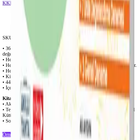
KKD
7. Sınıf
Önizleme Mevcut
SKU ·
9786257174893
• 36 hafta boyunca her haftanın kazanımını kendi içinde
değerlendirir. Böylece her kazanım ayrı ayrı sınanmış olur.
• Her denemenin başında o haftanın kazanım listesi bulunur.
• Her denemedeki soruların zorluk seviyesi kolaydan zora doğrudur.
• Her ünitenin sonunda ünite değerlendirme denemesi bulunur.
• Kitabın sonunda tüm üniteleri kapsayan 2 genel deneme bulunur.
• 44 fasikülden oluşur.
• İçerisinde 880 soru bulunur.
Kitabımızı zenginleştiren dijital destekleyici materyaller:
• Akıllı tahta uygulaması (fenomenokul.com)
• Telefon ve tabletler için akıllı tahta uygulamaları (Fenomen Mobil
Kütüphane)
• Soru çözüm videoları (Fenomen Video Çözüm)
Örnek Sayfaları Aç