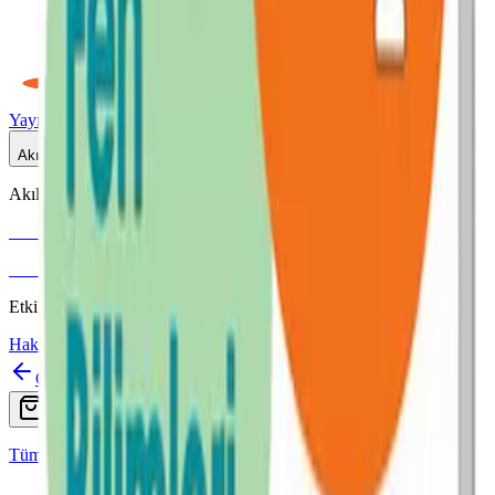
Yayınlar
Dijital
Akıllı Tahta
Akıllı Tahta Uyumlu
Fenomen Okul
More & More
Etkileşimli içerik · Video destekli anlatım · MEB uyumlu
Hakkımızda
İletişim
Geri
Ara
Online Satış
Tüm Yayınlar