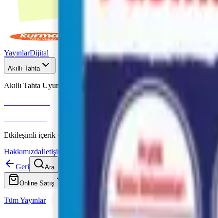
Yayınlar
Dijital
Akıllı Tahta
Akıllı Tahta Uyumlu
Fenomen Okul
More & More
Etkileşimli içerik · Video destekli anlatım · MEB uyumlu
Hakkımızda
İletişim
Geri
Ara
Online Satış
Tüm Yayınlar