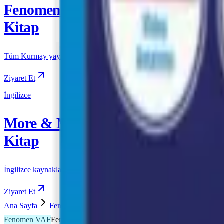
Fenomen
Kitap
Tüm Kurmay yayınları için resmi satış
Ziyaret Et
İngilizce
More & More
Kitap
İngilizce kaynakları için resmi satış
Ziyaret Et
Ana Sayfa
Fenomen VAF
Fenomen VAF AYT
Fenomen-VA
Fenomen VAF
Fenomen VAF AYT
Önizleme Mevcut