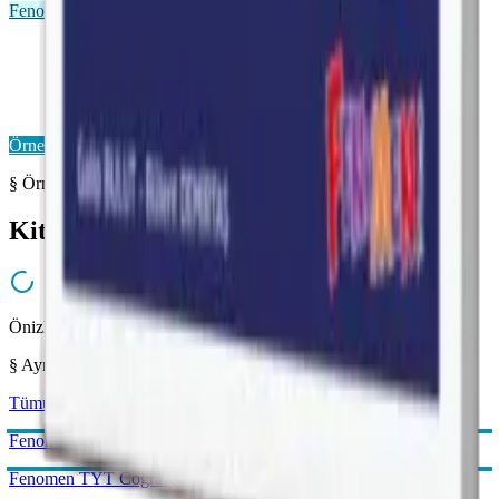
Fenomen VAF
Fenomen VAF TYT
Önizleme Mevcut
Örnek Sayfaları Aç
§ Örnek Sayfalar
Kitabı yakından inceleyin
Önizleme hazırlanıyor...
§ Aynı Kategoriden
Tümünü gör →