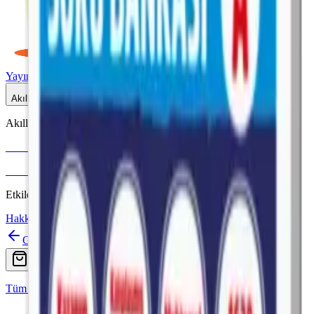
Yayınlar
Dijital
Akıllı Tahta
Akıllı Tahta Uyumlu
Fenomen Okul
More & More
Etkileşimli içerik · Video destekli anlatım · MEB uyumlu
Hakkımızda
İletişim
Geri
Ara
Online Satış
Tüm Yayınlar