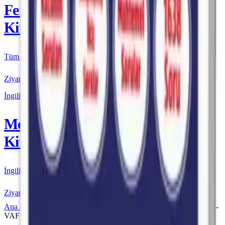
Fenomen
Kitap
Tüm Kurmay yayınları için resmi satış
Ziyaret Et
İngilizce
More & More
Kitap
İngilizce kaynakları için resmi satış
Ziyaret Et
Ana Sayfa
Fenomen VAF
Fenomen VAF TYT
Fenomen-
VAF TYT Matematik Fasikülleri