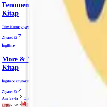
Fenomen
Kitap
Tüm Kurmay yayınları için resmi satış
Ziyaret Et
İngilizce
More & More
Kitap
İngilizce kaynakları için resmi satış
Ziyaret Et
Ana Sayfa
Orjin
6. Sınıf
Orjin 6 Matematik Konu Özetli Etk
Orjin
6. Sınıf
Önizleme Mevcut