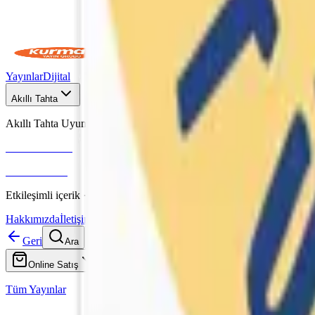
Yayınlar
Dijital
Akıllı Tahta
Akıllı Tahta Uyumlu
Fenomen Okul
More & More
Etkileşimli içerik · Video destekli anlatım · MEB uyumlu
Hakkımızda
İletişim
Geri
Ara
Online Satış
Tüm Yayınlar