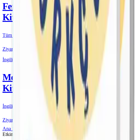
Fenomen
Kitap
Tüm Kurmay yayınları için resmi satış
Ziyaret Et
İngilizce
More & More
Kitap
İngilizce kaynakları için resmi satış
Ziyaret Et
Ana Sayfa
Orjin
7. Sınıf
Orjin 7 Matematik Konu Özetli
Etkinlikli Soru Bankası