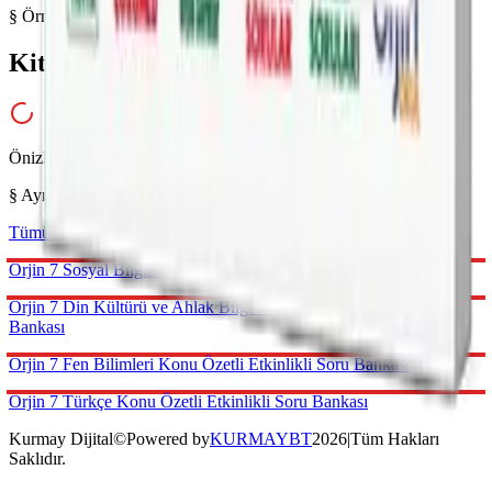
§ Örnek Sayfalar
Kitabı yakından inceleyin
Önizleme hazırlanıyor...
§ Aynı Kategoriden
Tümünü gör →
Kurmay Dijital
©
Powered by
KURMAYBT
2026
|
Tüm Hakları
Saklıdır.