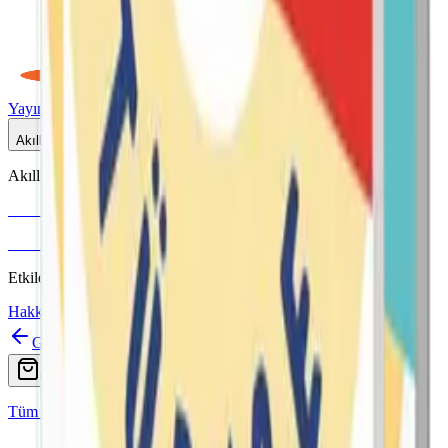
Yayınlar
Dijital
Akıllı Tahta
Akıllı Tahta Uyumlu
Fenomen Okul
More & More
Etkileşimli içerik · Video destekli anlatım · MEB uyumlu
Hakkımızda
İletişim
Geri
Ara
Online Satış
Tüm Yayınlar