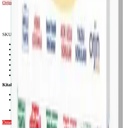
Orjin
7. Sınıf
Önizleme Mevcut
SKU ·
9786258450675
Ünite başlarında kazanım listeleri
Konu özetleri
Etkinlikler
Anahtar bilgi notları
Beceri temelli Orjin sorular
Dönem sonu yazılı soruları
320 sayfa ve 623 sorudan oluşmaktadır.
Kitabımızı zenginleştiren dijital destekleyici materyaller:,
Akıllı tahta uygulaması (fenomenokul.com)
Telefon ve tabletler için akıllı tahta uygulamaları (Fenomen
Mobil Kütüphane)
Soru çözüm videoları (Fenomen Video Çözüm)
Örnek Sayfaları Aç