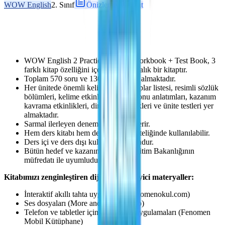
WOW English
2. Sınıf
Önizleme Mevcut
WOW English 2 Practice Book + Workbook + Test Book, 3
farklı kitap özelliğini içeren 256 sayfalık bir kitaptır.
Toplam 570 soru ve 130 etkinlik yer almaktadır.
Her ünitede önemli kelimeler ve kalıplar listesi, resimli sözlük
bölümleri, kelime etkinlikleri, özet konu anlatımları, kazanım
kavrama etkinlikleri, dinleme etkinlikleri ve ünite testleri yer
almaktadır.
Sarmal ilerleyen deneme sınavları içerir.
Hem ders kitabı hem de test kitabı niteliğinde kullanılabilir.
Ders içi ve ders dışı kullanıma uygundur.
Bütün hedef ve kazanımları Millî Eğitim Bakanlığının
müfredatı ile uyumludur.
Kitabımızı zenginleştiren dijital destekleyici materyaller:
İnteraktif akıllı tahta uygulaması (fenomenokul.com)
Ses dosyaları (More and More Audio)
Telefon ve tabletler için akıllı tahta uygulamaları (Fenomen
Mobil Kütüphane)