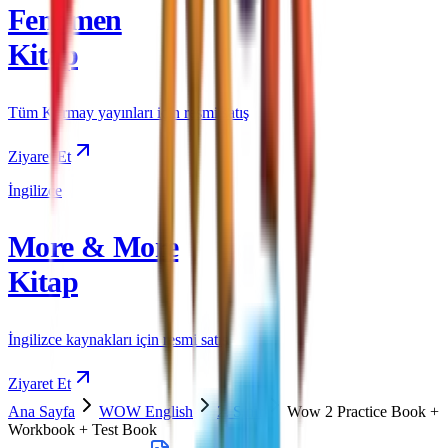
Fenomen
Kitap
Tüm Kurmay yayınları için resmi satış
Ziyaret Et
İngilizce
More & More
Kitap
İngilizce kaynakları için resmi satış
Ziyaret Et
Ana Sayfa
WOW English
2. Sınıf
Wow 2 Practice Book +
Workbook + Test Book