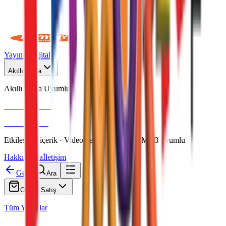
Yayınlar
Dijital
Akıllı Tahta
Akıllı Tahta Uyumlu
Fenomen Okul
More & More
Etkileşimli içerik · Video destekli anlatım · MEB uyumlu
Hakkımızda
İletişim
Geri
Ara
Online Satış
Tüm Yayınlar