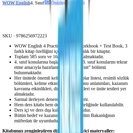
WOW English
4. Sınıf
Önizleme Mevcut
SKU ·
9786256972223
WOW English 4 Practice Book + Workbook + Test Book, 3
farklı kitap özelliğini içeren 256 sayfalık bir kitaptır.
Toplam 585 soru ve 164 etkinlik yer almaktadır.
4. sınıf konularına başlamadan önce 3. sınıf konularını tekrar
etme amacıyla hazırlanmış “Starter Unit” bölümü
bulunmaktadır.
Her ünitede önemli kelimeler ve kalıplar listesi, resimli sözlük
bölümleri, kelime etkinlikleri, özet konu anlatımları, kazanım
kavrama etkinlikleri, dinleme etkinlikleri ve ünite testleri yer
almaktadır.
Sarmal ilerleyen deneme sınavları içerir.
Hem ders kitabı hem de test kitabı niteliğinde kullanılabilir.
Ders içi ve ders dışı kullanıma uygundur.
Bütün hedef ve kazanımları Millî Eğitim Bakanlığının
müfredatı ile uyumludur.
Kitabımızı zenginleştiren dijital destekleyici materyaller: