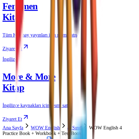
Fenomen
Kitap
Tüm Kurmay yayınları için resmi satış
Ziyaret Et
İngilizce
More & More
Kitap
İngilizce kaynakları için resmi satış
Ziyaret Et
Ana Sayfa
WOW English
4. Sınıf
WOW English 4
Practice Book + Workbook + Test Book