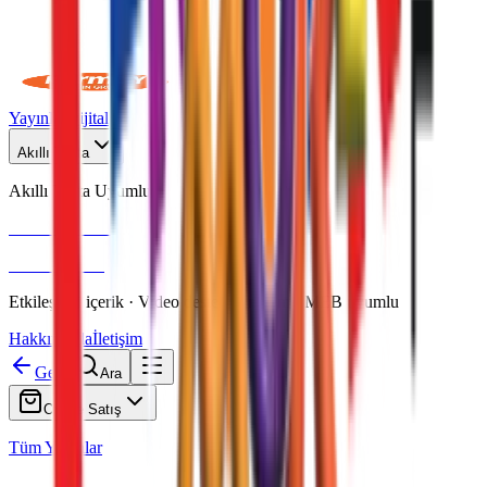
Yayınlar
Dijital
Akıllı Tahta
Akıllı Tahta Uyumlu
Fenomen Okul
More & More
Etkileşimli içerik · Video destekli anlatım · MEB uyumlu
Hakkımızda
İletişim
Geri
Ara
Online Satış
Tüm Yayınlar