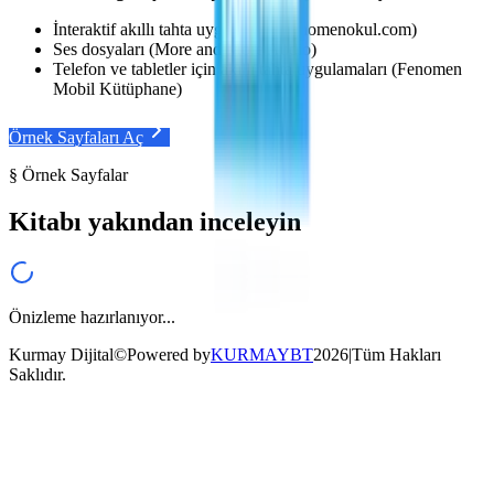
İnteraktif akıllı tahta uygulaması (fenomenokul.com)
Ses dosyaları (More and More Audio)
Telefon ve tabletler için akıllı tahta uygulamaları (Fenomen
Mobil Kütüphane)
Örnek Sayfaları Aç
§ Örnek Sayfalar
Kitabı yakından inceleyin
Önizleme hazırlanıyor...
Kurmay Dijital
©
Powered by
KURMAYBT
2026
|
Tüm Hakları
Saklıdır.