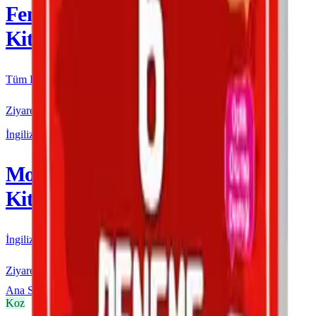
Fenomen
Kitap
Tüm Kurmay yayınları için resmi satış
Ziyaret Et
İngilizce
More & More
Kitap
İngilizce kaynakları için resmi satış
Ziyaret Et
Ana Sayfa
Koz
7. Sınıf
Koz