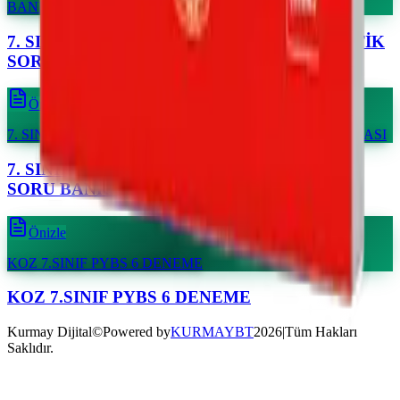
BANKASI
Önizle
7. SINIF KOZ (Kolay – Orta – Zor) TÜRKÇE SORU BANKASI
Önizle
KOZ 7.SINIF PYBS 6 DENEME
Kurmay Dijital
©
Powered by
KURMAYBT
2026
|
Tüm Hakları
Saklıdır.