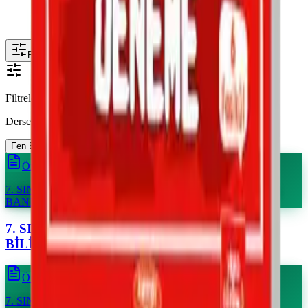
Filtrele
Filtrele
Derse Göre
Fen Bilimleri
1
Matematik
1
Tüm Dersler / Deneme
1
Türkçe
1
Önizle
7. SINIF KOZ (Kolay – Orta – Zor) FEN BİLİMLERİ SORU
BANKASI
Önizle
7. SINIF KOZ (Kolay – Orta – Zor) MATEMATİK SORU