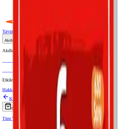
Yayınlar
Dijital
Akıllı Tahta
Akıllı Tahta Uyumlu
Fenomen Okul
More & More
Etkileşimli içerik · Video destekli anlatım · MEB uyumlu
Hakkımızda
İletişim
Koz
Ara
Online Satış
Tüm Yayınlar