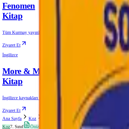
Fenomen
Kitap
Tüm Kurmay yayınları için resmi satış
Ziyaret Et
İngilizce
More & More
Kitap
İngilizce kaynakları için resmi satış
Ziyaret Et
Ana Sayfa
Koz
7. Sınıf
7. SINIF KOZ (Kolay – Orta –
Koz
7. Sınıf
Önizleme Mevcut