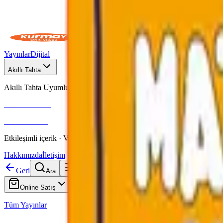
Yayınlar
Dijital
Akıllı Tahta
Akıllı Tahta Uyumlu
Fenomen Okul
More & More
Etkileşimli içerik · Video destekli anlatım · MEB uyumlu
Hakkımızda
İletişim
Geri
Ara
Online Satış
Tüm Yayınlar