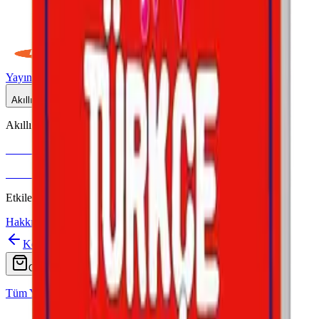
Yayınlar
Dijital
Akıllı Tahta
Akıllı Tahta Uyumlu
Fenomen Okul
More & More
Etkileşimli içerik · Video destekli anlatım · MEB uyumlu
Hakkımızda
İletişim
Koz
Ara
Online Satış
Tüm Yayınlar