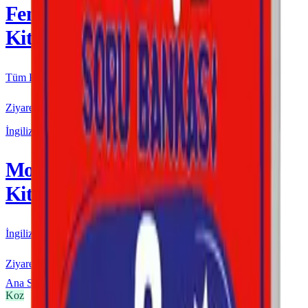
Fenomen
Kitap
Tüm Kurmay yayınları için resmi satış
Ziyaret Et
İngilizce
More & More
Kitap
İngilizce kaynakları için resmi satış
Ziyaret Et
Ana Sayfa
Koz
8. Sınıf
Koz