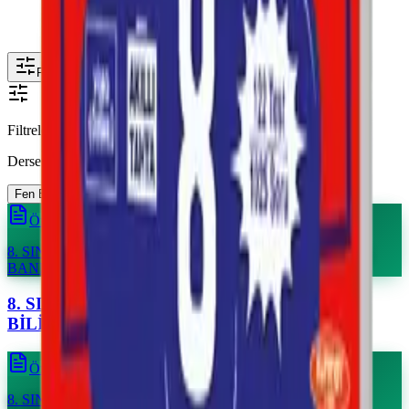
Filtrele
Filtrele
Derse Göre
Fen Bilimleri
1
Matematik
1
Türkçe
1
Önizle
8. SINIF KOZ (Kolay – Orta – Zor) FEN BİLİMLERİ SORU
BANKASI
Önizle
8. SINIF KOZ (Kolay – Orta – Zor) MATEMATİK SORU