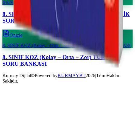
BANKASI
Önizle
8. SINIF KOZ (Kolay – Orta – Zor) TÜRKÇE SORU BANKASI
Kurmay Dijital
©
Powered by
KURMAYBT
2026
|
Tüm Hakları
Saklıdır.