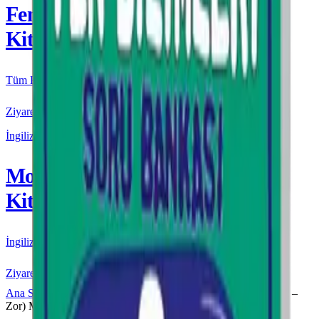
Fenomen
Kitap
Tüm Kurmay yayınları için resmi satış
Ziyaret Et
İngilizce
More & More
Kitap
İngilizce kaynakları için resmi satış
Ziyaret Et
Ana Sayfa
Koz
8. Sınıf
8. SINIF KOZ (Kolay – Orta –
Zor) MATEMATİK SORU BANKASI