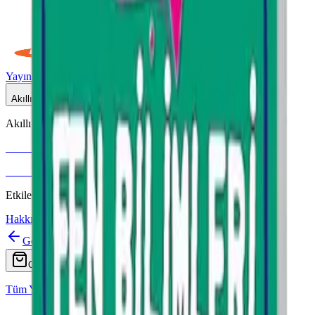
Yayınlar
Dijital
Akıllı Tahta
Akıllı Tahta Uyumlu
Fenomen Okul
More & More
Etkileşimli içerik · Video destekli anlatım · MEB uyumlu
Hakkımızda
İletişim
Geri
Ara
Online Satış
Tüm Yayınlar