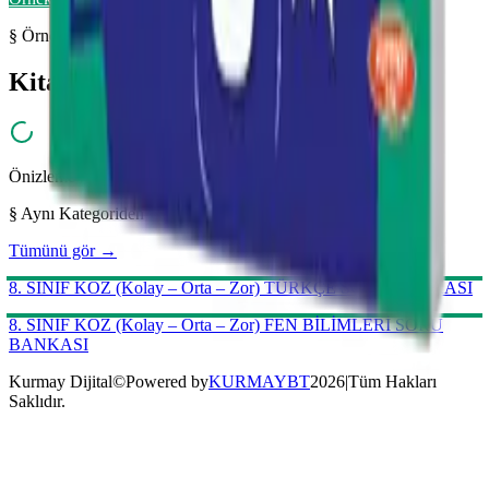
§ Örnek Sayfalar
Kitabı yakından inceleyin
Önizleme hazırlanıyor...
§ Aynı Kategoriden
Tümünü gör →
Kurmay Dijital
©
Powered by
KURMAYBT
2026
|
Tüm Hakları
Saklıdır.