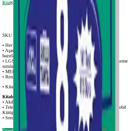
Koz
8. Sınıf
Önizleme Mevcut
SKU ·
9786057790460
• Her konuda test seviyeleri kolay, orta, zor şeklinde ilerler.
• Aşamalı oluşuyla öğrenciyi yeni nesil sorulara daha güvenli
hazırlar.
• LGS tadında gerçek yaşam soruları ve sayısal mantık – muhakeme
soruları içerir.
• MEB örnek soru tipleri ile bire bir uyumludur.
• Renkli ve zengin tasarımı öğrencilerin dikkatini çeker.
• Kitapta 96 test 1000 soru bulunur.
Kitabımızı zenginleştiren dijital destekleyici materyaller:
• Akıllı tahta uygulaması (fenomenokul.com)
• Telefon ve tabletler için akıllı tahta uygulamaları (Fenomen Mobil
Kütüphane)
• Soru çözüm videoları (Fenomen Video Çözüm)
Örnek Sayfaları Aç