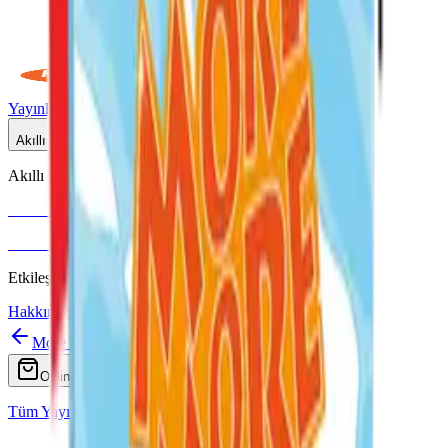
Yayınlar
Dijital
Akıllı Tahta
Akıllı Tahta Uyumlu
Fenomen Okul
More & More
Etkileşimli içerik · Video destekli anlatım · MEB uyumlu
Hakkımızda
İletişim
More & More
Ara
Online Satış
Tüm Yayınlar