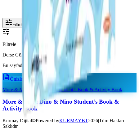
Filtrele
Filtrele
Derse Göre
Bu sayfada filtrelenebilir ders bulunmuyor.
Önizle
More & More Dino & Nino Student’s Book & Activity Book
Kurmay Dijital
©
Powered by
KURMAYBT
2026
|
Tüm Hakları
Saklıdır.