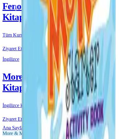
Fenomen
Kitap
Tüm Kurmay yayınları için resmi satış
Ziyaret Et
İngilizce
More & More
Kitap
İngilizce kaynakları için resmi satış
Ziyaret Et
Ana Sayfa
More & More
1. Sınıf
More & More