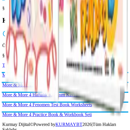
§ Örnek Sayfalar
Kitabı yakından inceleyin
Önizleme hazırlanıyor...
§ Aynı Kategoriden
Tümünü gör →
Kurmay Dijital
©
Powered by
KURMAYBT
2026
|
Tüm Hakları
Saklıdır.