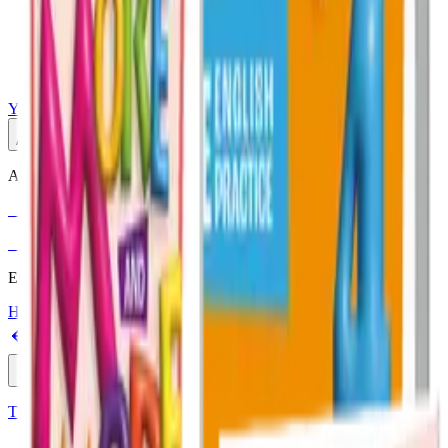
Yayınlar
Dijital
Akıllı Tahta
Akıllı Tahta Uyumlu
Fenomen Okul
More & More
Etkileşimli içerik · Video destekli anlatım · MEB uyumlu
Hakkımızda
İletişim
Geri
Ara
Online Satış
Tüm Yayınlar