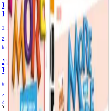
Fenomen
Kitap
Tüm Kurmay yayınları için resmi satış
Ziyaret Et
İngilizce
More & More
Kitap
İngilizce kaynakları için resmi satış
Ziyaret Et
Ana Sayfa
More & More
4. Sınıf
Fenomen Çocuk 4
Yarıyıl Tatil Kitabı