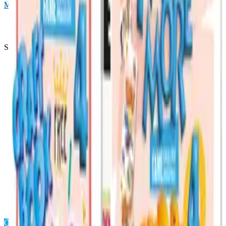
More & More
4. Sınıf
Önizleme Mevcut
SKU ·
9786256972865
1.dönem konularını içermektedir.
MEB müfredatı esas alınarak hazırlanmıştır.
96 sayfadır.
12 gün olarak hazırlanmıştır.
Türkçe, Okuma – Anlama, Matematik, Fen Bilimleri, Sosyal
Bilgiler ve İngilizce branşlarından oluşmaktadır.
6 ve 7. günler “Eğlence Zamanı/Fun Time” olarak verilmiştir.
Zekâ oyunları, kodlama, dikkat geliştirme ve oyunlaştırılmış
kelime etkinliklerinden oluşmaktadır.
Öğrencilerin, 1. dönem kazanımlarını pekiştirirken aynı
zamanda eğlenceli vakit geçirmeleri amaçlanarak hazırlanmış
farklı etkinlik kalıplarına yer verilmiştir.
İngilizce branşında yer alan dinleme etkinlikleri “More &
More Audio” mobil uygulamasında yer almaktadır.
Sayfalardaki karekod ile cevap anahtarına erişim ve cevap
kontrolü sağlanmaktadır.
Örnek Sayfaları Aç