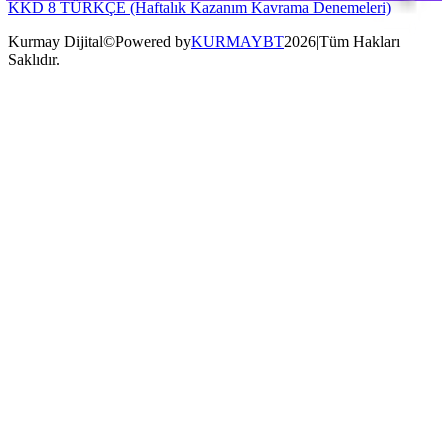
Kurmay Dijital
©
Powered by
KURMAYBT
2026
|
Tüm Hakları
Saklıdır.