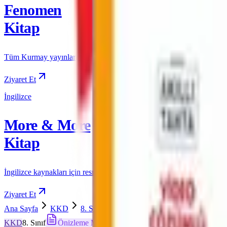
Fenomen
Kitap
Tüm Kurmay yayınları için resmi satış
Ziyaret Et
İngilizce
More & More
Kitap
İngilizce kaynakları için resmi satış
Ziyaret Et
Ana Sayfa
KKD
8. Sınıf
KKD 8. SINIF PARAGRAF (Hafta
KKD
8. Sınıf
Önizleme Mevcut