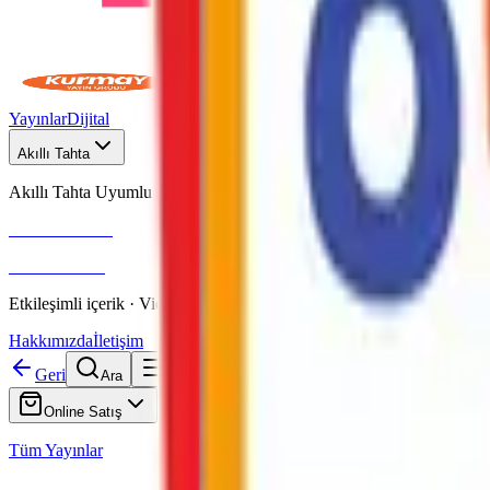
Yayınlar
Dijital
Akıllı Tahta
Akıllı Tahta Uyumlu
Fenomen Okul
More & More
Etkileşimli içerik · Video destekli anlatım · MEB uyumlu
Hakkımızda
İletişim
Geri
Ara
Online Satış
Tüm Yayınlar