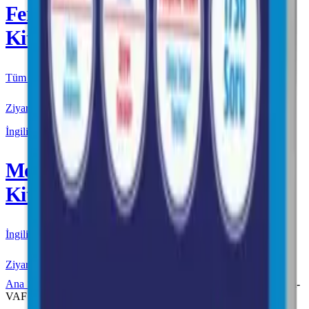
Fenomen
Kitap
Tüm Kurmay yayınları için resmi satış
Ziyaret Et
İngilizce
More & More
Kitap
İngilizce kaynakları için resmi satış
Ziyaret Et
Ana Sayfa
Fenomen VAF
Fenomen VAF AYT
Fenomen-
VAF AYT Biyoloji Fasikülleri