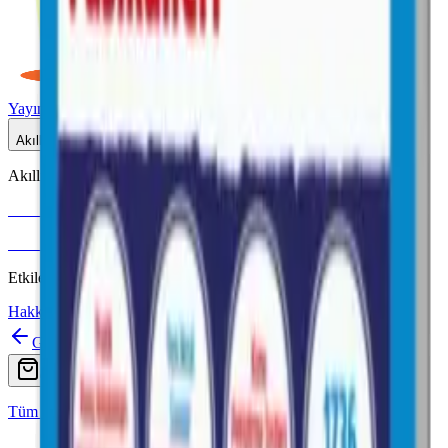
Yayınlar
Dijital
Akıllı Tahta
Akıllı Tahta Uyumlu
Fenomen Okul
More & More
Etkileşimli içerik · Video destekli anlatım · MEB uyumlu
Hakkımızda
İletişim
Geri
Ara
Online Satış
Tüm Yayınlar