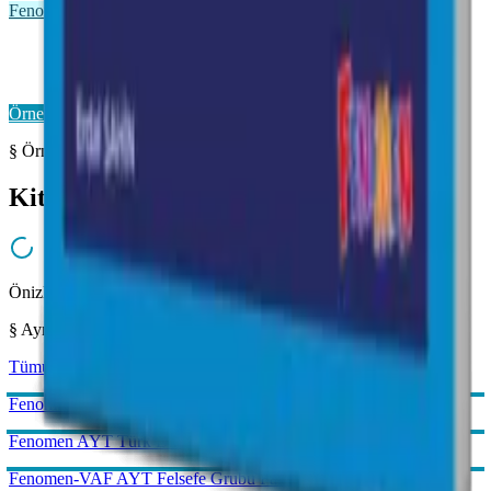
Fenomen VAF
Fenomen VAF AYT
Önizleme Mevcut
Örnek Sayfaları Aç
§ Örnek Sayfalar
Kitabı yakından inceleyin
Önizleme hazırlanıyor...
§ Aynı Kategoriden
Tümünü gör →