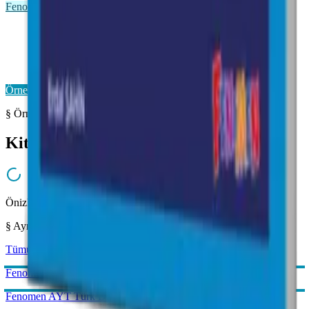
Fenomen VAF
Fenomen VAF AYT
Önizleme Mevcut
Örnek Sayfaları Aç
§ Örnek Sayfalar
Kitabı yakından inceleyin
Önizleme hazırlanıyor...
§ Aynı Kategoriden
Tümünü gör →