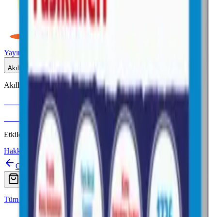
Yayınlar
Dijital
Akıllı Tahta
Akıllı Tahta Uyumlu
Fenomen Okul
More & More
Etkileşimli içerik · Video destekli anlatım · MEB uyumlu
Hakkımızda
İletişim
Geri
Ara
Online Satış
Tüm Yayınlar