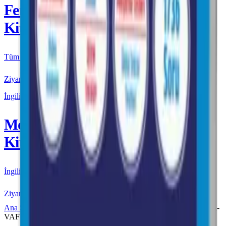
Fenomen
Kitap
Tüm Kurmay yayınları için resmi satış
Ziyaret Et
İngilizce
More & More
Kitap
İngilizce kaynakları için resmi satış
Ziyaret Et
Ana Sayfa
Fenomen VAF
Fenomen VAF AYT
Fenomen-
VAF AYT Coğrafya Soru Bankası