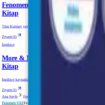
Fenomen
Kitap
Tüm Kurmay yayınları için resmi satış
Ziyaret Et
İngilizce
More & More
Kitap
İngilizce kaynakları için resmi satış
Ziyaret Et
Ana Sayfa
Fenomen VAF
Fenomen VAF AYT
Fenomen-VAF
Fenomen VAF
Fenomen VAF AYT
Önizleme Mevcut