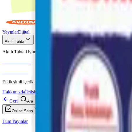
Yayınlar
Dijital
Akıllı Tahta
Akıllı Tahta Uyumlu
Fenomen Okul
More & More
Etkileşimli içerik · Video destekli anlatım · MEB uyumlu
Hakkımızda
İletişim
Geri
Ara
Online Satış
Tüm Yayınlar