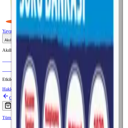
Yayınlar
Dijital
Akıllı Tahta
Akıllı Tahta Uyumlu
Fenomen Okul
More & More
Etkileşimli içerik · Video destekli anlatım · MEB uyumlu
Hakkımızda
İletişim
Geri
Ara
Online Satış
Tüm Yayınlar