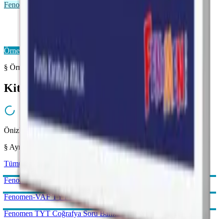
Fenomen VAF
Fenomen VAF TYT
Önizleme Mevcut
Örnek Sayfaları Aç
§ Örnek Sayfalar
Kitabı yakından inceleyin
Önizleme hazırlanıyor...
§ Aynı Kategoriden
Tümünü gör →