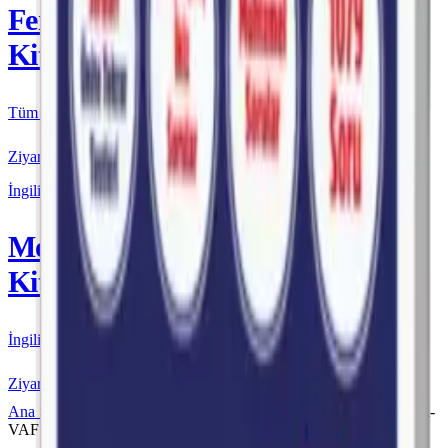
Fenomen
Kitap
Tüm Kurmay yayınları için resmi satış
Ziyaret Et
İngilizce
More & More
Kitap
İngilizce kaynakları için resmi satış
Ziyaret Et
Ana Sayfa
Fenomen VAF
Fenomen VAF TYT
Fenomen-
VAF TYT Felsefe Fasikülleri