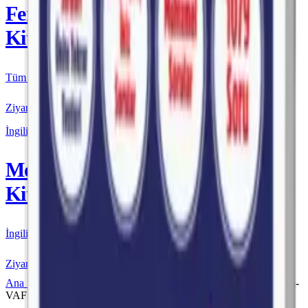
Fenomen
Kitap
Tüm Kurmay yayınları için resmi satış
Ziyaret Et
İngilizce
More & More
Kitap
İngilizce kaynakları için resmi satış
Ziyaret Et
Ana Sayfa
Fenomen VAF
Fenomen VAF TYT
Fenomen-
VAF TYT Fizik Fasikülleri