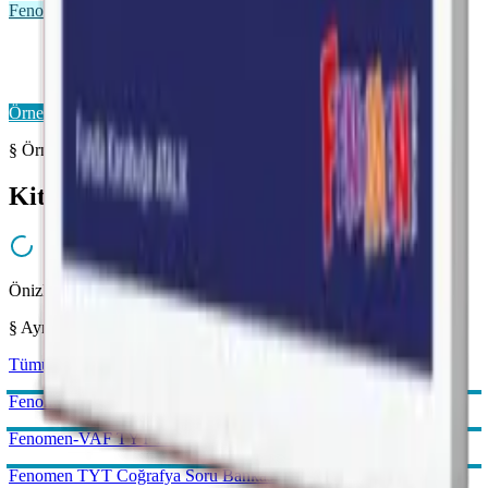
Fenomen VAF
Fenomen VAF TYT
Önizleme Mevcut
Örnek Sayfaları Aç
§ Örnek Sayfalar
Kitabı yakından inceleyin
Önizleme hazırlanıyor...
§ Aynı Kategoriden
Tümünü gör →