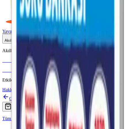
Yayınlar
Dijital
Akıllı Tahta
Akıllı Tahta Uyumlu
Fenomen Okul
More & More
Etkileşimli içerik · Video destekli anlatım · MEB uyumlu
Hakkımızda
İletişim
Geri
Ara
Online Satış
Tüm Yayınlar