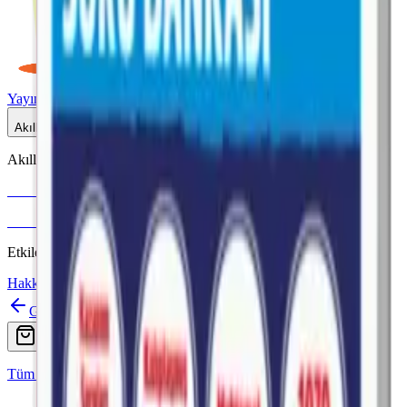
Yayınlar
Dijital
Akıllı Tahta
Akıllı Tahta Uyumlu
Fenomen Okul
More & More
Etkileşimli içerik · Video destekli anlatım · MEB uyumlu
Hakkımızda
İletişim
Geri
Ara
Online Satış
Tüm Yayınlar