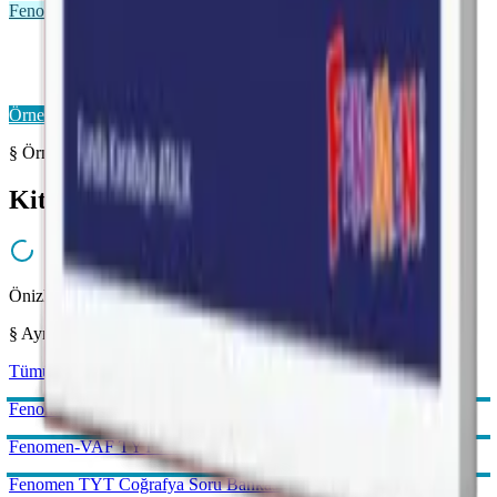
Fenomen VAF
Fenomen VAF TYT
Önizleme Mevcut
Örnek Sayfaları Aç
§ Örnek Sayfalar
Kitabı yakından inceleyin
Önizleme hazırlanıyor...
§ Aynı Kategoriden
Tümünü gör →