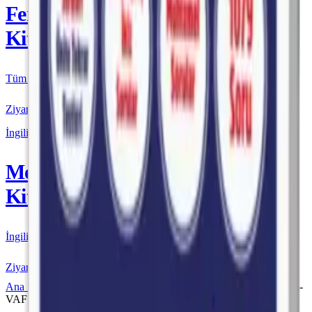
Fenomen
Kitap
Tüm Kurmay yayınları için resmi satış
Ziyaret Et
İngilizce
More & More
Kitap
İngilizce kaynakları için resmi satış
Ziyaret Et
Ana Sayfa
Fenomen VAF
Fenomen VAF TYT
Fenomen-
VAF TYT Türkçe 2. Fasikül