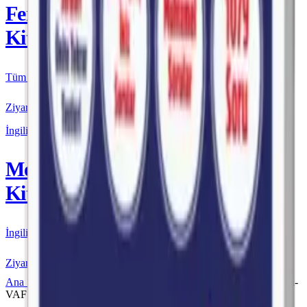
Fenomen
Kitap
Tüm Kurmay yayınları için resmi satış
Ziyaret Et
İngilizce
More & More
Kitap
İngilizce kaynakları için resmi satış
Ziyaret Et
Ana Sayfa
Fenomen VAF
Fenomen VAF TYT
Fenomen-
VAF TYT Türkçe 3. Fasikül