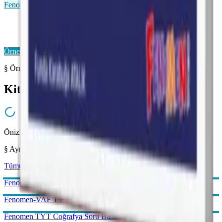
Fenomen VAF
Fenomen VAF TYT
Önizleme Mevcut
Örnek Sayfaları Aç
§ Örnek Sayfalar
Kitabı yakından inceleyin
Önizleme hazırlanıyor...
§ Aynı Kategoriden
Tümünü gör →