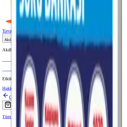
Yayınlar
Dijital
Akıllı Tahta
Akıllı Tahta Uyumlu
Fenomen Okul
More & More
Etkileşimli içerik · Video destekli anlatım · MEB uyumlu
Hakkımızda
İletişim
Geri
Ara
Online Satış
Tüm Yayınlar