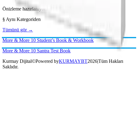
Önizleme hazırlanıyor...
§ Aynı Kategoriden
Tümünü gör →
Kurmay Dijital
©
Powered by
KURMAYBT
2026
|
Tüm Hakları
Saklıdır.