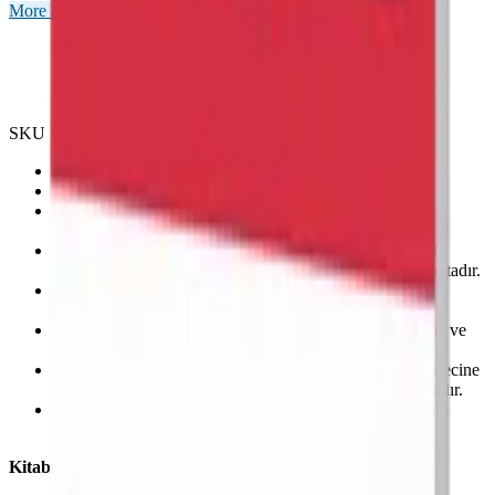
More & More
11. Sınıf
Önizleme Mevcut
SKU ·
9786257174152
11. sınıf MEB müfredatı esas alınarak hazırlanmıştır.
4 dil becerisine yönelik içeriklere sahiptir.
Her ünitenin kazanımlarına yönelik kelime listeleri
oluşturulmuştur.
Üniteler Vocabulary, Listening, Grammar, Reading and
Writing, Speaking ve Quiz Time bölümlerinden oluşmaktadır.
Özet konu anlatımları ve konularla ilgili açıklayıcı
örneklendirmeler mevcuttur.
Her ünite için özenle hazırlanmış kelime, gramer, okuma ve
dinleme etkinlikleri bulunmaktadır.
Etkinlikler öğrencilerin ilgilerini çekerek dil öğrenim sürecine
pozitif yaklaşmalarını sağlayacak konulardan oluşmaktadır.
Edinilen bilgiyi pekiştirmek adına farklı türlerde kazanım
kavrama etkinlikleri bulunmaktadır.
Kitabımızı zenginleştiren dijital destekleyici materyaller: