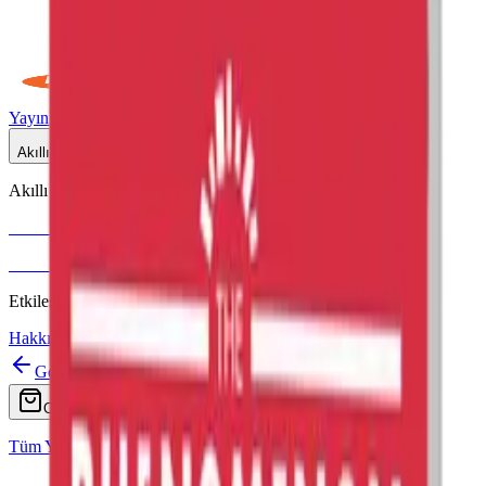
Yayınlar
Dijital
Akıllı Tahta
Akıllı Tahta Uyumlu
Fenomen Okul
More & More
Etkileşimli içerik · Video destekli anlatım · MEB uyumlu
Hakkımızda
İletişim
Geri
Ara
Online Satış
Tüm Yayınlar