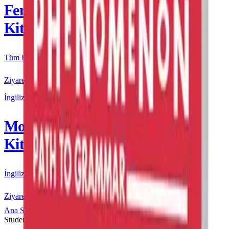
Fenomen
Kitap
Tüm Kurmay yayınları için resmi satış
Ziyaret Et
İngilizce
More & More
Kitap
İngilizce kaynakları için resmi satış
Ziyaret Et
Ana Sayfa
More & More
11. Sınıf
More & More 11
Student’s Book & Workbook