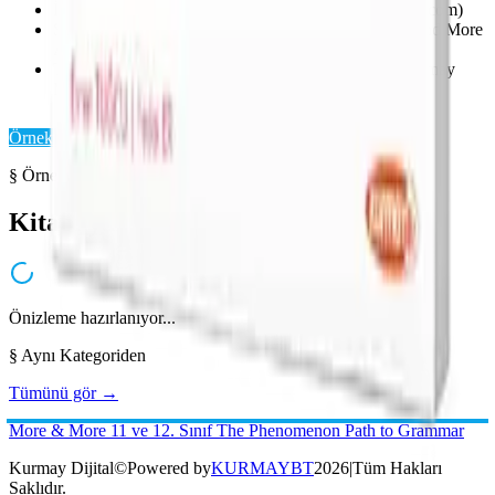
İnteraktif oyunlu akıllı tahta uygulaması (kurmayokul.com)
Ses dosyalarının bulunduğu mobil uygulama (More and More
Audio)
Telefon ve tabletler için akıllı tahta uygulamaları (Kurmay
Mobil Kütüphane)
Örnek Sayfaları Aç
§ Örnek Sayfalar
Kitabı yakından inceleyin
Önizleme hazırlanıyor...
§ Aynı Kategoriden
Tümünü gör →
Kurmay Dijital
©
Powered by
KURMAYBT
2026
|
Tüm Hakları
Saklıdır.