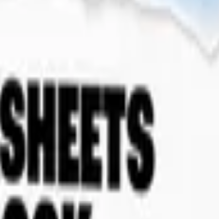
est LGS İngilizce Genel Denemeler