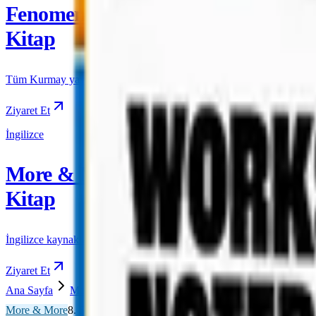
Fenomen
Kitap
Tüm Kurmay yayınları için resmi satış
Ziyaret Et
İngilizce
More & More
Kitap
İngilizce kaynakları için resmi satış
Ziyaret Et
Ana Sayfa
More & More
8. Sınıf
More & More 8 The Great
More & More
8. Sınıf
Önizleme Mevcut