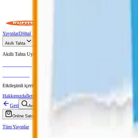
Yayınlar
Dijital
Akıllı Tahta
Akıllı Tahta Uyumlu
Fenomen Okul
More & More
Etkileşimli içerik · Video destekli anlatım · MEB uyumlu
Hakkımızda
İletişim
Geri
Ara
Online Satış
Tüm Yayınlar