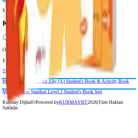
§ Örnek Sayfalar
Kitabı yakından inceleyin
Önizleme hazırlanıyor...
§ Aynı Kategoriden
Tümünü gör →
Kurmay Dijital
©
Powered by
KURMAYBT
2026
|
Tüm Hakları
Saklıdır.