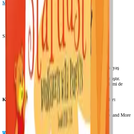
More & More
4 Yaş
Önizleme Mevcut
SKU ·
9786057790293
10 hikaye kitabından oluşan okuma setidir.
Her hikaye kitabı 16 sayfadan oluşmaktadır.
Okul öncesi başlangıç seviyesine uygundur.
Ders içi ve ders dışı kullanıma uygundur.
Büyük, renkli tasarımıyla ve kullanılan görselleriyle yaş
grubunun ilgisini çeker.
Uzman psikolog tarafından incelenmiş ve onaylanmıştır.
İngilizce gelişiminde yardımcı olurken değerler eğitimi de
sağlamaktadır.
Kitabımızı zenginleştiren dijital destekleyici materyaller:
İnteraktif akıllı tahta uygulaması (kurmayokul.com)
Ses dosyalarının bulunduğu mobil uygulama (More and More
Audio)
Örnek Sayfaları Aç