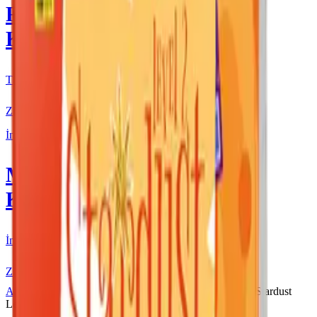
Fenomen
Kitap
Tüm Kurmay yayınları için resmi satış
Ziyaret Et
İngilizce
More & More
Kitap
İngilizce kaynakları için resmi satış
Ziyaret Et
Ana Sayfa
More & More
4 Yaş
More & More Stardust
Level 2 Hikaye Seti