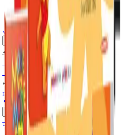
Yayınlar
Dijital
Akıllı Tahta
Akıllı Tahta Uyumlu
Fenomen Okul
More & More
Etkileşimli içerik · Video destekli anlatım · MEB uyumlu
Hakkımızda
İletişim
Geri
Ara
Online Satış
Tüm Yayınlar