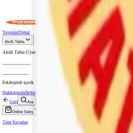
Yayınlar
Dijital
Akıllı Tahta
Akıllı Tahta Uyumlu
Fenomen Okul
More & More
Etkileşimli içerik · Video destekli anlatım · MEB uyumlu
Hakkımızda
İletişim
Geri
Ara
Online Satış
Tüm Yayınlar