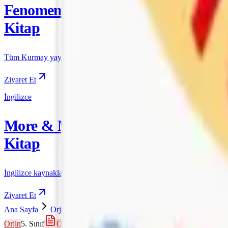
Fenomen
Kitap
Tüm Kurmay yayınları için resmi satış
Ziyaret Et
İngilizce
More & More
Kitap
İngilizce kaynakları için resmi satış
Ziyaret Et
Ana Sayfa
Orjin
5. Sınıf
Orjin 5 Sosyal Konu Özetli Etkinli
Orjin
5. Sınıf
Önizleme Mevcut