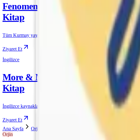
Fenomen
Kitap
Tüm Kurmay yayınları için resmi satış
Ziyaret Et
İngilizce
More & More
Kitap
İngilizce kaynakları için resmi satış
Ziyaret Et
Ana Sayfa
Orjin
5. Sınıf
Orjin