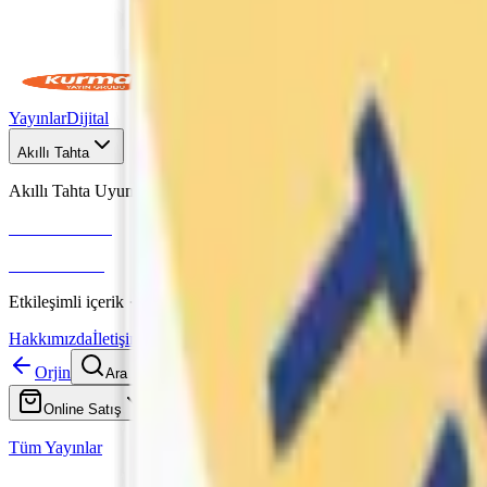
Yayınlar
Dijital
Akıllı Tahta
Akıllı Tahta Uyumlu
Fenomen Okul
More & More
Etkileşimli içerik · Video destekli anlatım · MEB uyumlu
Hakkımızda
İletişim
Orjin
Ara
Online Satış
Tüm Yayınlar