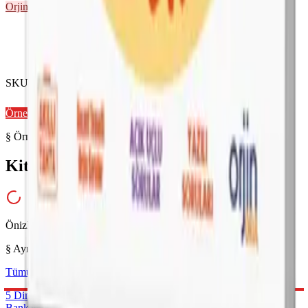
Orjin
5. Sınıf
Önizleme Mevcut
SKU ·
978-625-6972-66-7
Örnek Sayfaları Aç
§ Örnek Sayfalar
Kitabı yakından inceleyin
Önizleme hazırlanıyor...
§ Aynı Kategoriden
Tümünü gör →