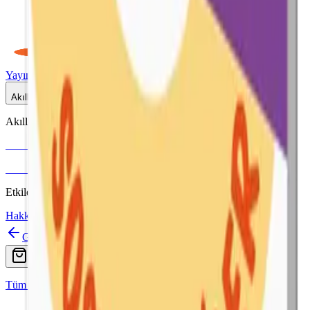
Yayınlar
Dijital
Akıllı Tahta
Akıllı Tahta Uyumlu
Fenomen Okul
More & More
Etkileşimli içerik · Video destekli anlatım · MEB uyumlu
Hakkımızda
İletişim
Geri
Ara
Online Satış
Tüm Yayınlar