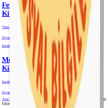
Fenomen
Kitap
Tüm Kurmay yayınları için resmi satış
Ziyaret Et
İngilizce
More & More
Kitap
İngilizce kaynakları için resmi satış
Ziyaret Et
Ana Sayfa
Orjin
5. Sınıf
Orjin 5 Fen Bilimleri Konu Özetli
Etkinlikli Soru Bankası