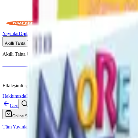
Yayınlar
Dijital
Akıllı Tahta
Akıllı Tahta Uyumlu
Fenomen Okul
More & More
Etkileşimli içerik · Video destekli anlatım · MEB uyumlu
Hakkımızda
İletişim
Geri
Ara
Online Satış
Tüm Yayınlar