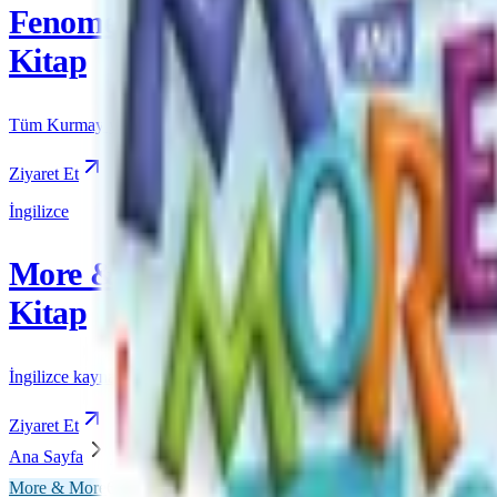
Fenomen
Kitap
Tüm Kurmay yayınları için resmi satış
Ziyaret Et
İngilizce
More & More
Kitap
İngilizce kaynakları için resmi satış
Ziyaret Et
Ana Sayfa
More & More
6. Sınıf
More & More 6 Reading A
More & More
6. Sınıf
Önizleme Mevcut