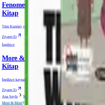
Fenomen
Kitap
Tüm Kurmay yayınları için resmi satış
Ziyaret Et
İngilizce
More & More
Kitap
İngilizce kaynakları için resmi satış
Ziyaret Et
Ana Sayfa
More & More
7. Sınıf
More & More 7 Practice B
More & More
7. Sınıf
Önizleme Mevcut