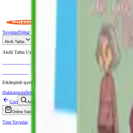
Yayınlar
Dijital
Akıllı Tahta
Akıllı Tahta Uyumlu
Fenomen Okul
More & More
Etkileşimli içerik · Video destekli anlatım · MEB uyumlu
Hakkımızda
İletişim
Geri
Ara
Online Satış
Tüm Yayınlar